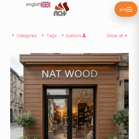
english
منو
Categories
Tags
Authors
Show all