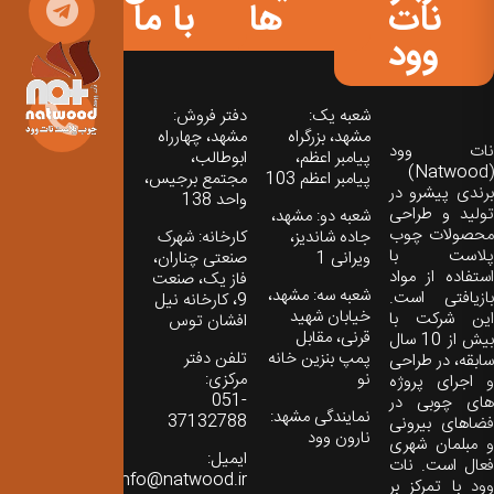
نات
ها
با ما
وود
شعبه یک:
دفتر فروش:
مشهد، بزرگراه
مشهد، چهارراه
نات‌ وود
پیامبر اعظم،
ابوطالب،
(Natwood)
پیامبر اعظم 103
مجتمع برجیس،
برندی پیشرو در
واحد 138
تولید و طراحی
شعبه دو: مشهد،
محصولات چوب
جاده شاندیز،
کارخانه: شهرک
پلاست با
ویرانی 1
صنعتی چناران،
استفاده از مواد
فاز یک، صنعت
شعبه سه: مشهد،
بازیافتی است.
9، کارخانه نیل
خیابان شهید
این شرکت با
افشان توس
قرنی، مقابل
بیش از 10 سال
پمپ بنزین خانه
تلفن دفتر
سابقه، در طراحی
نو
مرکزی:
و اجرای پروژه
051-
های چوبی در
نمایندگی مشهد:
37132788
فضاهای بیرونی
نارون وود
و مبلمان شهری
ایمیل:
فعال است. نات
info@natwood.ir
وود با تمرکز بر