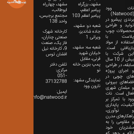
مشهد، بزرگراه
مشهد، چهارراه
نات‌ وود
پیامبر اعظم،
ابوطالب،
(Natwood)
پیامبر اعظم 103
مجتمع برجیس،
برندی پیشرو در
واحد 138
تولید و طراحی
شعبه دو: مشهد،
محصولات چوب
جاده شاندیز،
کارخانه: شهرک
پلاست با
ویرانی 1
صنعتی چناران،
استفاده از مواد
فاز یک، صنعت
شعبه سه: مشهد،
بازیافتی است.
9، کارخانه نیل
خیابان شهید
این شرکت با
افشان توس
قرنی، مقابل
بیش از 10 سال
پمپ بنزین خانه
تلفن دفتر
سابقه، در طراحی
نو
مرکزی:
و اجرای پروژه
051-
های چوبی در
نمایندگی مشهد:
37132788
فضاهای بیرونی
نارون وود
و مبلمان شهری
ایمیل:
فعال است. نات
info@natwood.ir
وود با تمرکز بر
کیفیت، پایداری
و نوآوری،
راهکارهای مدرن
و مقاومی را به
مشتریان خود
ارائه می‌دهد که