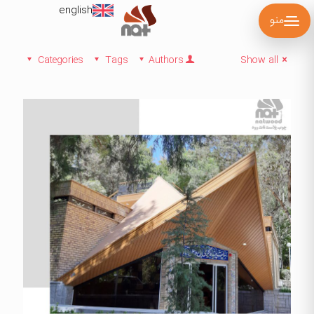
english
منو
Categories
Tags
Authors
Show all