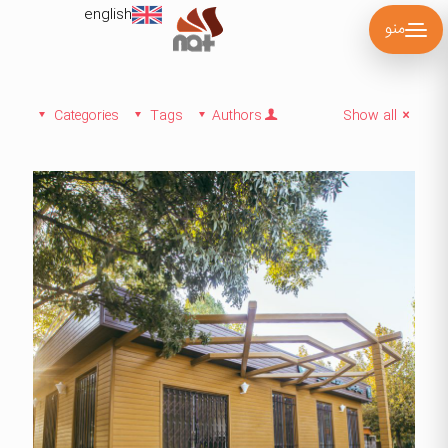
english
منو
Categories
Tags
Authors
Show all