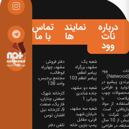
درباره
نمایندگی
تماس
نات
ها
با ما
وود
شعبه یک:
دفتر فروش:
مشهد، بزرگراه
مشهد، چهارراه
نات‌ وود
پیامبر اعظم،
ابوطالب،
(Natwood)
پیامبر اعظم 103
مجتمع برجیس،
برندی پیشرو در
واحد 138
تولید و طراحی
شعبه دو: مشهد،
محصولات چوب
جاده شاندیز،
کارخانه: شهرک
پلاست با
ویرانی 1
صنعتی چناران،
استفاده از مواد
فاز یک، صنعت
شعبه سه: مشهد،
بازیافتی است.
9، کارخانه نیل
خیابان شهید
این شرکت با
افشان توس
قرنی، مقابل
بیش از 10 سال
پمپ بنزین خانه
تلفن دفتر
سابقه، در طراحی