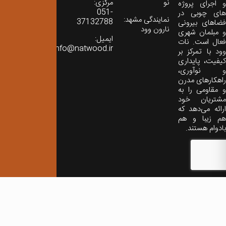
نو
مرکزی:
و اجرای پروژه
051-
های چوبی در
نمایندگی مشهد:
37132788
فضاهای بیرونی
نارون وود
و مبلمان شهری
ایمیل:
فعال است. نات
info@natwood.ir
وود با تمرکز بر
کیفیت، پایداری
و نوآوری،
راهکارهای مدرن
و مقاومی را به
مشتریان خود
ارائه می‌دهد که
هم زیبا و هم
بادوام هستند.