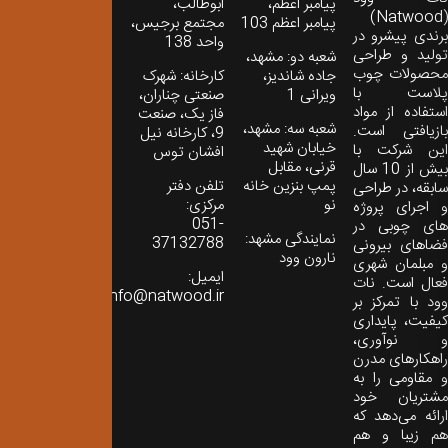
پیامبر اعظم،
ابوطالب،
(Natwood)
پیامبر اعظم 103
مجتمع برجیس،
برندی پیشرو در
واحد 138
تولید و طراحی
شعبه دو: مشهد،
محصولات چوب
جاده شاندیز،
کارخانه: شهرک
پلاست با
ویرانی 1
صنعتی چناران،
استفاده از مواد
فاز یک، صنعت
شعبه سه: مشهد،
بازیافتی است.
9، کارخانه نیل
خیابان شهید
این شرکت با
افشان توس
قرنی، مقابل
بیش از 10 سال
پمپ بنزین خانه
تلفن دفتر
سابقه، در طراحی
نو
مرکزی:
و اجرای پروژه
051-
های چوبی در
نمایندگی مشهد:
37132788
فضاهای بیرونی
نارون وود
و مبلمان شهری
ایمیل:
فعال است. نات
info@natwood.ir
وود با تمرکز بر
کیفیت، پایداری
و نوآوری،
راهکارهای مدرن
و مقاومی را به
مشتریان خود
ارائه می‌دهد که
هم زیبا و هم