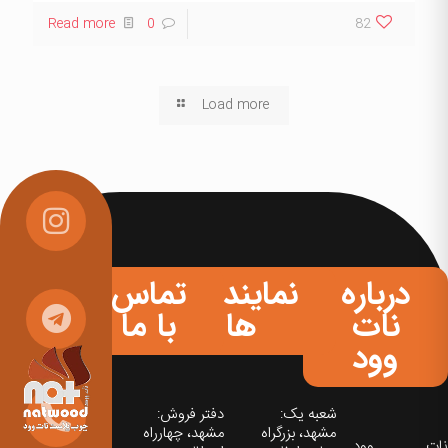
Read more
0
82
Load more
درباره
نمایندگی
تماس
نات
ها
با ما
وود
شعبه یک:
دفتر فروش:
مشهد، بزرگراه
مشهد، چهارراه
نات‌ وود