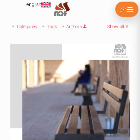
english
منو
Categories
Tags
Authors
Show all