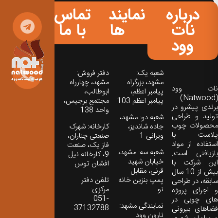
درباره
نمایندگی
تماس
نات
ها
با ما
وود
شعبه یک:
دفتر فروش:
مشهد، بزرگراه
مشهد، چهارراه
نات‌ وود
پیامبر اعظم،
ابوطالب،
(Natwood)
پیامبر اعظم 103
مجتمع برجیس،
برندی پیشرو در
واحد 138
تولید و طراحی
شعبه دو: مشهد،
محصولات چوب
جاده شاندیز،
کارخانه: شهرک
پلاست با
ویرانی 1
صنعتی چناران،
استفاده از مواد
فاز یک، صنعت
شعبه سه: مشهد،
بازیافتی است.
9، کارخانه نیل
خیابان شهید
این شرکت با
افشان توس
قرنی، مقابل
بیش از 10 سال
پمپ بنزین خانه
تلفن دفتر
سابقه، در طراحی
نو
مرکزی:
و اجرای پروژه
051-
های چوبی در
نمایندگی مشهد:
37132788
فضاهای بیرونی
نارون وود