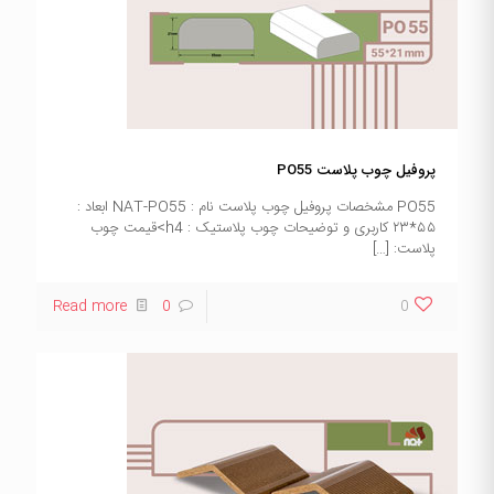
پروفیل چوب پلاست PO55
PO55 مشخصات پروفیل چوب پلاست نام : NAT-PO55 ابعاد :
۵۵*۲۳ کاربری و توضیحات چوب پلاستیک : h4>قیمت چوب
پلاست:
[…]
Read more
0
0