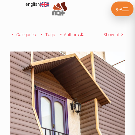
english
منو
Categories
Tags
Authors
Show all