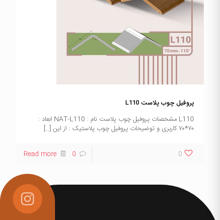
پروفیل چوب پلاست L110
L110 مشخصات پروفیل چوب پلاست نام : NAT-L110 ابعاد :
۷۰*۷۰ کاربری و توضیحات پروفیل چوب پلاستیک : از این
[…]
Read more
0
0