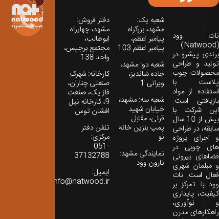
شعبه یک:
دفتر فروش:
مشهد، بزرگراه
مشهد، چهارراه
نات‌ وود
پیامبر اعظم،
ابوطالب،
(Natwood)
پیامبر اعظم 103
مجتمع برجیس،
برندی پیشرو در
واحد 138
تولید و طراحی
شعبه دو: مشهد،
محصولات چوب
جاده شاندیز،
کارخانه: شهرک
پلاست با
ویرانی 1
صنعتی چناران،
استفاده از مواد
فاز یک، صنعت
شعبه سه: مشهد،
بازیافتی است.
9، کارخانه نیل
خیابان شهید
این شرکت با
افشان توس
قرنی، مقابل
بیش از 10 سال
پمپ بنزین خانه
تلفن دفتر
سابقه، در طراحی
نو
مرکزی:
و اجرای پروژه
051-
های چوبی در
نمایندگی مشهد:
37132788
فضاهای بیرونی
نارون وود
و مبلمان شهری
ایمیل:
فعال است. نات
info@natwood.ir
وود با تمرکز بر
کیفیت، پایداری
و نوآوری،
راهکارهای مدرن