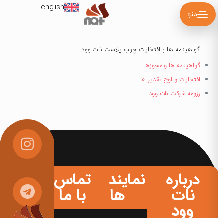
english
منو
گواهینامه ها و افتخارات چوب پلاست نات وود :
گواهینامه ها و مجوزها
افتخارات و لوح تقدیر ها
رزومه شرکت نات وود
درباره
نمایندگی
تماس
نات
ها
با ما
وود