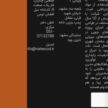
پلاست با
ویرانی 1
صنعتی چناران،
استفاده از مواد
فاز یک، صنعت
شعبه سه: مشهد،
بازیافتی است.
9، کارخانه نیل
خیابان شهید
این شرکت با
افشان توس
قرنی، مقابل
بیش از 10 سال
پمپ بنزین خانه
تلفن دفتر
سابقه، در طراحی
نو
مرکزی:
و اجرای پروژه
051-
های چوبی در
نمایندگی مشهد:
37132788
فضاهای بیرونی
نارون وود
و مبلمان شهری
ایمیل:
فعال است. نات
info@natwood.ir
وود با تمرکز بر
کیفیت، پایداری
و نوآوری،
راهکارهای مدرن
و مقاومی را به
مشتریان خود
ارائه می‌دهد که
هم زیبا و هم
بادوام هستند.