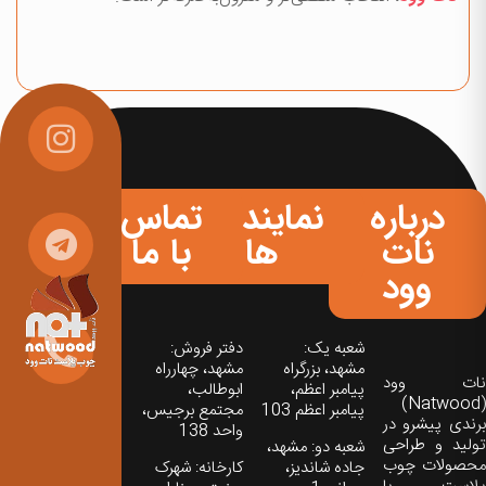
درباره
نمایندگی
تماس
نات
ها
با ما
وود
شعبه یک:
دفتر فروش:
مشهد، بزرگراه
مشهد، چهارراه
نات‌ وود
پیامبر اعظم،
ابوطالب،
(Natwood)
پیامبر اعظم 103
مجتمع برجیس،
برندی پیشرو در
واحد 138
تولید و طراحی
شعبه دو: مشهد،
محصولات چوب
جاده شاندیز،
کارخانه: شهرک