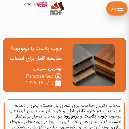
english
منو
چوب پلاست یا ترمووود؟
مقایسه کامل برای انتخاب
بهترین متریال
Paradise Seo
ژوئن 18, 2026
انتخاب متریال مناسب برای فضای باز همیشه یکی از دغدغه
های اصلی طراحان، کارفرمایان و خریداران است. بین گزینه‌های
موجود،
چوب پلاست
و
ترمووود
دو انتخاب بسیار پرطرفدار
هستند که در سال های اخیر کاربرد آن‌ها در پروژه های محوطه
سازی، روف گاردن، نما و دکوراسیون خارجی افزایش چشمگیری