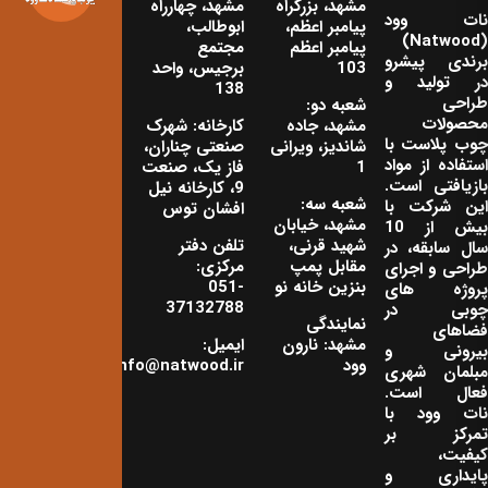
مشهد، بزرگراه
مشهد، چهارراه
نات‌ وود
پیامبر اعظم،
ابوطالب،
(Natwood)
پیامبر اعظم
مجتمع
برندی پیشرو
103
برجیس، واحد
در تولید و
138
طراحی
شعبه دو:
محصولات
مشهد، جاده
کارخانه: شهرک
چوب پلاست با
شاندیز، ویرانی
صنعتی چناران،
استفاده از مواد
1
فاز یک، صنعت
بازیافتی است.
9، کارخانه نیل
شعبه سه:
این شرکت با
افشان توس
مشهد، خیابان
بیش از 10
شهید قرنی،
تلفن دفتر
سال سابقه، در
مقابل پمپ
مرکزی:
طراحی و اجرای
بنزین خانه نو
051-
پروژه های
37132788
چوبی در
نمایندگی
فضاهای
مشهد: نارون
ایمیل:
بیرونی و
وود
info@natwood.ir
مبلمان شهری
فعال است.
نات وود با
تمرکز بر
کیفیت،
پایداری و