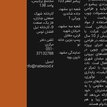
پیامبر اعظم 103
مجتمع برجیس،
برندی پیشرو در
واحد 138
تولید و طراحی
شعبه دو: مشهد،
محصولات چوب
جاده شاندیز،
کارخانه: شهرک
پلاست با
ویرانی 1
صنعتی چناران،
استفاده از مواد
فاز یک، صنعت
شعبه سه: مشهد،
بازیافتی است.
9، کارخانه نیل
خیابان شهید
این شرکت با
افشان توس
قرنی، مقابل
بیش از 10 سال
پمپ بنزین خانه
تلفن دفتر
سابقه، در طراحی
نو
مرکزی:
و اجرای پروژه
051-
های چوبی در
نمایندگی مشهد:
37132788
فضاهای بیرونی
نارون وود
و مبلمان شهری
ایمیل:
فعال است. نات
info@natwood.ir
وود با تمرکز بر
کیفیت، پایداری
و نوآوری،
راهکارهای مدرن
و مقاومی را به
مشتریان خود
ارائه می‌دهد که
هم زیبا و هم
بادوام هستند.