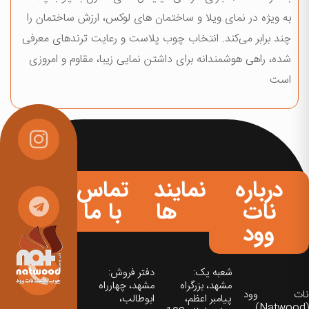
به ویژه در نمای ویلا و ساختمان های لوکس، ارزش ساختمان را
چند برابر می‌کند. انتخاب چوب پلاست و رعایت ترندهای معرفی
شده، راهی هوشمندانه برای داشتن نمایی زیبا، مقاوم و امروزی
است
درباره
نمایندگی
تماس
نات
ها
با ما
وود
شعبه یک:
دفتر فروش:
مشهد، بزرگراه
مشهد، چهارراه
نات‌ وود
پیامبر اعظم،
ابوطالب،
(Natwood)