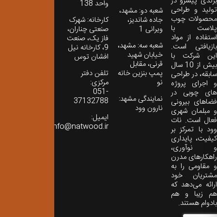
برندی پیشرو در
واحد 138
تولید و طراحی
شعبه دو: مشهد،
محصولات چوب
جاده شاندیز،
کارخانه: شهرک
پلاست با
ویرانی 1
صنعتی چناران،
استفاده از مواد
فاز یک، صنعت
شعبه سه: مشهد،
بازیافتی است.
9، کارخانه نیل
خیابان شهید
این شرکت با
افشان توس
قرنی، مقابل
بیش از 10 سال
پمپ بنزین خانه
تلفن دفتر
سابقه، در طراحی
نو
مرکزی:
و اجرای پروژه
051-
های چوبی در
نمایندگی مشهد:
37132788
فضاهای بیرونی
نارون وود
و مبلمان شهری
ایمیل:
فعال است. نات
info@natwood.ir
وود با تمرکز بر
کیفیت، پایداری
و نوآوری،
راهکارهای مدرن
و مقاومی را به
مشتریان خود
ارائه می‌دهد که
هم زیبا و هم
بادوام هستند.