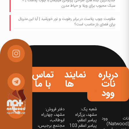
جدیدترین ایده های طراحی پرگولای مینیمال با چوب پلاست | ۸
سبک محبوب برای ویلا و حیاط مدرن
مقاومت چوب پلاست در برابر رطوبت و نور خورشید | آیا این متریال
برای فضای باز مناسب است؟
درباره
نمایندگی
تماس
نات
ها
با ما
وود
شعبه یک:
دفتر فروش:
مشهد، بزرگراه
مشهد، چهارراه
نات‌ وود
پیامبر اعظم،
ابوطالب،
(Natwood)
پیامبر اعظم 103
مجتمع برجیس،