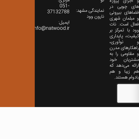
نو
مرکزی:
و اجرای پروژه
051-
های چوبی در
نمایندگی مشهد:
37132788
فضاهای بیرونی
نارون وود
و مبلمان شهری
ایمیل:
فعال است. نات
info@natwood.ir
وود با تمرکز بر
کیفیت، پایداری
و نوآوری،
راهکارهای مدرن
و مقاومی را به
مشتریان خود
ارائه می‌دهد که
هم زیبا و هم
بادوام هستند.