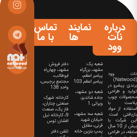
درباره
نمایندگی
تماس
نات
ها
با ما
وود
شعبه یک:
دفتر فروش:
مشهد، بزرگراه
مشهد، چهارراه
نات‌ وود
پیامبر اعظم،
ابوطالب،
(Natwood)
پیامبر اعظم 103
مجتمع برجیس،
برندی پیشرو در
واحد 138
تولید و طراحی
شعبه دو: مشهد،
محصولات چوب
جاده شاندیز،
کارخانه: شهرک
پلاست با
ویرانی 1
صنعتی چناران،
استفاده از مواد
فاز یک، صنعت
شعبه سه: مشهد،
بازیافتی است.
9، کارخانه نیل
خیابان شهید
این شرکت با
افشان توس
قرنی، مقابل
بیش از 10 سال
پمپ بنزین خانه
تلفن دفتر
سابقه، در طراحی