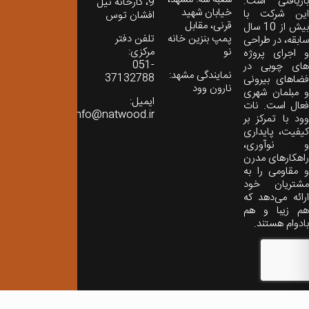
بازیافتی است.
9، کارخانه نیل
خیابان شهید
این شرکت با
افشان توس
قرنی، مقابل
بیش از 10 سال
پمپ بنزین خانه
تلفن دفتر
سابقه، در طراحی
نو
مرکزی:
و اجرای پروژه
051-
های چوبی در
نمایندگی مشهد:
37132788
فضاهای بیرونی
نارون وود
و مبلمان شهری
ایمیل:
فعال است. نات
info@natwood.ir
وود با تمرکز بر
کیفیت، پایداری
و نوآوری،
راهکارهای مدرن
و مقاومی را به
مشتریان خود
ارائه می‌دهد که
هم زیبا و هم
بادوام هستند.