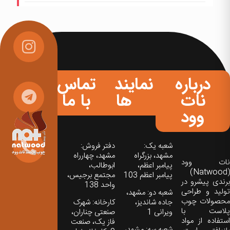
درباره
نمایندگی
تماس
نات
ها
با ما
وود
شعبه یک:
دفتر فروش:
مشهد، بزرگراه
مشهد، چهارراه
نات‌ وود
پیامبر اعظم،
ابوطالب،
(Natwood)
پیامبر اعظم 103
مجتمع برجیس،
برندی پیشرو در
واحد 138
تولید و طراحی
شعبه دو: مشهد،
محصولات چوب
جاده شاندیز،
کارخانه: شهرک
پلاست با
ویرانی 1
صنعتی چناران،
استفاده از مواد
فاز یک، صنعت
شعبه سه: مشهد،