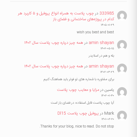
333985
در
چوب پلاست به همراه انواع پروفیل و ۵ کاربرد هر
کدام در پروژه‌های ساختمانی و فضای باز
۱۴۰۵-۰۱-۲۹
wish you best and best
amin shayan
در
همه چیز درباره چوب پلاست سال ۱۴۰۲
۱۴۰۲-۰۵-۱۵
بله و هم در اسلایدر
amin shayan
در
همه چیز درباره چوب پلاست سال ۱۴۰۲
۱۴۰۲-۰۳-۲۹
برای مشاوره با شماره های تو فوتر باید هماهنگ کنیم
یاسین
در
مزایا و معایب چوب پلاست
۱۴۰۲-۰۱-۳۰
آیا چوب پلاست قابل استفاده در فضای باز است
Mark
در
پروفیل چوب پلاست Dl15
۱۴۰۱-۰۶-۲۰
Thanks for your blog, nice to read. Do not stop.