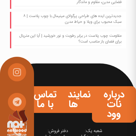
فضایی مدرن، مقاوم و ماندگار
جدیدترین ایده های طراحی پرگولای مینیمال با چوب پلاست | ۸
سبک محبوب برای ویلا و حیاط مدرن
مقاومت چوب پلاست در برابر رطوبت و نور خورشید | آیا این متریال
برای فضای باز مناسب است؟
درباره
نمایندگی
تماس
نات
ها
با ما
وود
شعبه یک:
دفتر فروش: