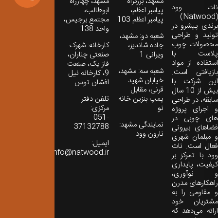
مشهد، بزرگراه
مشهد، چهارراه
نات‌ وود
پیامبر اعظم،
ابوطالب،
(Natwood)
پیامبر اعظم 103
مجتمع برجیس،
برندی پیشرو در
واحد 138
تولید و طراحی
شعبه دو: مشهد،
محصولات چوب
جاده شاندیز،
کارخانه: شهرک
پلاست با
ویرانی 1
صنعتی چناران،
استفاده از مواد
فاز یک، صنعت
شعبه سه: مشهد،
بازیافتی است.
9، کارخانه نیل
خیابان شهید
این شرکت با
افشان توس
قرنی، مقابل
بیش از 10 سال
پمپ بنزین خانه
تلفن دفتر
سابقه، در طراحی
نو
مرکزی:
و اجرای پروژه
051-
های چوبی در
نمایندگی مشهد:
37132788
فضاهای بیرونی
نارون وود
و مبلمان شهری
ایمیل:
فعال است. نات
info@natwood.ir
وود با تمرکز بر
کیفیت، پایداری
و نوآوری،
راهکارهای مدرن
و مقاومی را به
مشتریان خود
ارائه می‌دهد که