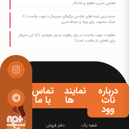
فضایی مدرن، مقاوم و ماندگار
جدیدترین ایده های طراحی پرگولای مینیمال با چوب پلاست | ۸
سبک محبوب برای ویلا و حیاط مدرن
مقاومت چوب پلاست در برابر رطوبت و نور خورشید | آیا این متریال
برای فضای باز مناسب است؟
درباره
نمایندگی
تماس
نات
ها
با ما
وود
شعبه یک:
دفتر فروش: