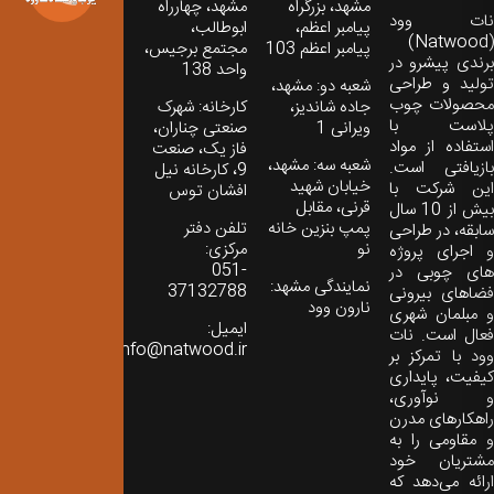
مشهد، بزرگراه
مشهد، چهارراه
نات‌ وود
پیامبر اعظم،
ابوطالب،
(Natwood)
پیامبر اعظم 103
مجتمع برجیس،
برندی پیشرو در
واحد 138
تولید و طراحی
شعبه دو: مشهد،
محصولات چوب
جاده شاندیز،
کارخانه: شهرک
پلاست با
ویرانی 1
صنعتی چناران،
استفاده از مواد
فاز یک، صنعت
شعبه سه: مشهد،
بازیافتی است.
9، کارخانه نیل
خیابان شهید
این شرکت با
افشان توس
قرنی، مقابل
بیش از 10 سال
پمپ بنزین خانه
تلفن دفتر
سابقه، در طراحی
نو
مرکزی:
و اجرای پروژه
051-
های چوبی در
نمایندگی مشهد:
37132788
فضاهای بیرونی
نارون وود
و مبلمان شهری
ایمیل:
فعال است. نات
info@natwood.ir
وود با تمرکز بر
کیفیت، پایداری
و نوآوری،
راهکارهای مدرن
و مقاومی را به
مشتریان خود
ارائه می‌دهد که