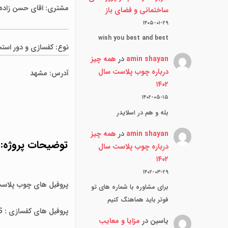
مشتری: اقای حسن زاده
ساختمانی و فضای باز
۱۴۰۵-۰۱-۲۹
wish you best and best
نوع:
کفسازی و دور استخ
amin shayan
در
همه چیز
درباره چوب پلاست سال
آدرس:
مشهد
۱۴۰۲
۱۴۰۲-۰۵-۱۵
بله و هم در اسلایدر
amin shayan
در
همه چیز
توضیحات پروژه:
درباره چوب پلاست سال
۱۴۰۲
۱۴۰۲-۰۳-۲۹
پروفیل های چوب پلاست
برای مشاوره با شماره های تو
فوتر باید هماهنگ کنیم
پروفیل های کفسازی : NTA Ds15
یاسین
در
مزایا و معایب