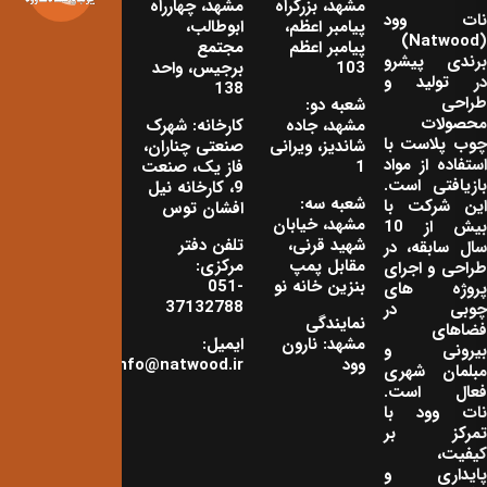
مشهد، بزرگراه
مشهد، چهارراه
نات‌ وود
پیامبر اعظم،
ابوطالب،
(Natwood)
پیامبر اعظم
مجتمع
برندی پیشرو
103
برجیس، واحد
در تولید و
138
طراحی
شعبه دو:
محصولات
مشهد، جاده
کارخانه: شهرک
چوب پلاست با
شاندیز، ویرانی
صنعتی چناران،
استفاده از مواد
1
فاز یک، صنعت
بازیافتی است.
9، کارخانه نیل
شعبه سه:
این شرکت با
افشان توس
مشهد، خیابان
بیش از 10
شهید قرنی،
تلفن دفتر
سال سابقه، در
مقابل پمپ
مرکزی:
طراحی و اجرای
بنزین خانه نو
051-
پروژه های
37132788
چوبی در
نمایندگی
فضاهای
مشهد: نارون
ایمیل:
بیرونی و
وود
info@natwood.ir
مبلمان شهری
فعال است.
نات وود با
تمرکز بر
کیفیت،
پایداری و