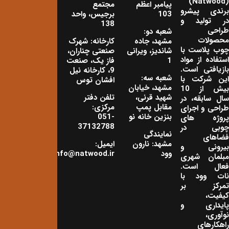
(Natwood)
پیامبر اعظم
مجتمع
برندی پیشرو
103
برجیس، واحد
در تولید و
138
طراحی
شعبه دو:
محصولات
مشهد، جاده
کارخانه: شهرک
چوب پلاست با
شاندیز، ویرانی
صنعتی چناران،
استفاده از مواد
1
فاز یک، صنعت
بازیافتی است.
9، کارخانه نیل
شعبه سه:
این شرکت با
افشان توس
مشهد، خیابان
بیش از 10
شهید قرنی،
تلفن دفتر
سال سابقه، در
مقابل پمپ
مرکزی:
طراحی و اجرای
بنزین خانه نو
051-
پروژه های
37132788
چوبی در
نمایندگی
فضاهای
مشهد: نارون
ایمیل:
بیرونی و
وود
info@natwood.ir
مبلمان شهری
فعال است.
نات وود با
تمرکز بر
کیفیت،
پایداری و
نوآوری،
راهکارهای