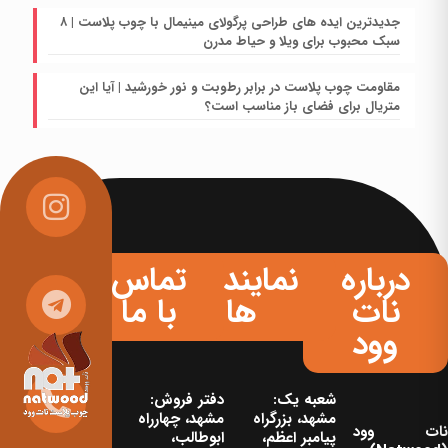
جدیدترین ایده های طراحی پرگولای مینیمال با چوب پلاست | ۸
سبک محبوب برای ویلا و حیاط مدرن
مقاومت چوب پلاست در برابر رطوبت و نور خورشید | آیا این
متریال برای فضای باز مناسب است؟
درباره
نمایندگی
تماس
نات
ها
با ما
وود
شعبه یک:
دفتر فروش:
مشهد، بزرگراه
مشهد، چهارراه
نات‌ وود
پیامبر اعظم،
ابوطالب،