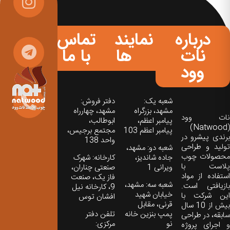
درباره
نمایندگی
تماس
نات
ها
با ما
وود
شعبه یک:
دفتر فروش:
مشهد، بزرگراه
مشهد، چهارراه
نات‌ وود
پیامبر اعظم،
ابوطالب،
(Natwood)
پیامبر اعظم 103
مجتمع برجیس،
برندی پیشرو در
واحد 138
تولید و طراحی
شعبه دو: مشهد،
محصولات چوب
جاده شاندیز،
کارخانه: شهرک
پلاست با
ویرانی 1
صنعتی چناران،
استفاده از مواد
فاز یک، صنعت
شعبه سه: مشهد،
بازیافتی است.
9، کارخانه نیل
خیابان شهید
این شرکت با
افشان توس
قرنی، مقابل
بیش از 10 سال
پمپ بنزین خانه
تلفن دفتر
سابقه، در طراحی
نو
مرکزی:
و اجرای پروژه