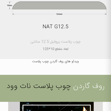
NAT G12.5
چوب پلاست پروفیل 12.5 سانتی
ابعاد مقطع:10*125
ویدئو های روف گاردن
چوب پلاست
روف گاردن
چوب پلاست نات وود