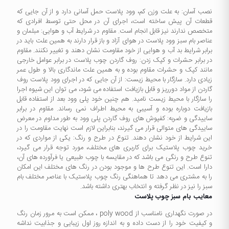
نصب آسان: به علت وزن کم، وود پلاست حمل آسانی دارد و از آن جایی که
قطعات آن پیش ساخته است، اجرای آن در محل حتی توسط افرادی که
متخصص ندارند نیز قابل انجام است. مقاوم در شرایط آب و هوایی: مبلمان و
عناصر بام سبز وود پلاست در هوای آزاد و باز قرار دارند به همین علت باید در
برابر شرایط بد آب و هوایی از خود مقاومت نشان دهند و تغییر نکنند. مقاوم
در برابر حشرات و کپک زدن: روف گاردن چوب پلاست در برابر عوامل خارجی
مانند کپک و حشرات مقاوم بوده و به همین علت ماندگاری بالا و طول عمر
زیادی دارد. سازگار با محیط زیست: از آن جایی که در اجرای وود پلاست روف
گاردن از مواد دورریز و قابل بازیافت استفاده می شود، می توان این شیوه اجرا
را سازگار با محیط زیست نامید. هم چنین خود پلی وود بعد از استفاده قابل
بازیافت دوباره بوده و آسیبی به محیط اطراف نمی رساند. مقاوم در برابر
ساییدگی و ضربه: کفپوش های روف گاردن پلی وود به طور مداوم در معرض
ساییدگی های متوالی قرار می گیرند، بنابراین لازم است نهایت مقاومت را در
این شرایط از خود نشان دهند. تنوع در طرح و رنگ: یکی از مواردی که در
خرید چوب پلاستیک برای کاربری های مختلف، مورد توجه قرار می گیرد،
تنوع طرح و رنگی می باشد که در مقایسه با چوب طبیعی یا فرآورده های آن،
دارا است. این تنوع طرح ها و موجود بودن در رنگ های مختلف این امکان
را به مشتری می دهد تا هماهنگی رنگ چوب پلاستیک با عناصر مختلف بام
سبز را نیز در نظر گرفته و انتخاب بهتری داشته باشد.
معایب بام سبز چوب پلاست
در صورت نگهداری نامناسب از poly wood ، ممکن است به مرور زمان رنگ
و کیفیت خود را از دست داده و به اندازه روز اول زیبایی و جذابیت نداشه