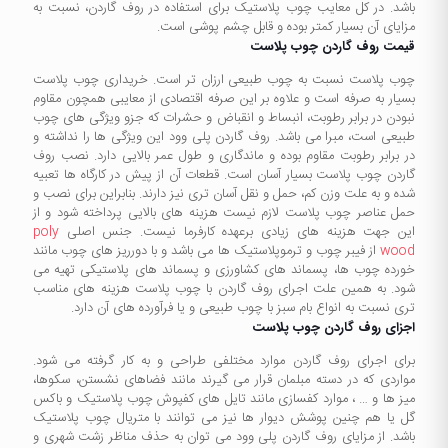
باشد. در کل معایب چوب پلاستیک برای استفاده در روف گاردن، نسبت به
مزایای آن بسیار کمتر بوده و قابل چشم پوشی است.
قیمت روف گاردن چوب پلاست
چوب پلاست نسبت به چوب طبیعی ارزان تر است. خریداری چوب پلاست
بسیار به صرفه است و علاوه بر این صرفه اقتصادی از معایبی همچون مقاوم
نبودن در برابر رطوبت، انبساط و انقباض و حشرات که جزو ویژگی های چوب
طبیعی است، مبرا می باشد. روف گاردن پلی وود این ویژگی ها را نداشته و
در برابر رطوبت مقاوم بوده و ماندگاری و طول عمر بالایی دارد. نصب روف
گاردن چوب پلاست بسیار آسان است. قطعات آن از پیش در کارگاه ها تعبیه
شده و به علت وزن کم، حمل و نقل آسان تری نیز دارند. بنابراین برای نصب و
حمل عناصر چوب پلاست لازم نیست هزینه های بالایی پرداخته شود و از
این جهت هزینه های زیادی برعهده کارفرما نیست. جنس اصلی
poly
wood
از فیبر چوب و ترموپلاستیک ها می باشد و با دورریز های چوب مانند
خورده چوب ها، پسماند های کشاورزی و پسماند های پلاستیکی تهیه می
شود. به همین علت اجرای روف گاردن با چوب پلاست هزینه های مناسب
تری نسبت به انواع بام سبز با چوب طبیعی و یا فرآورده های آن دارد.
اجزای روف گاردن چوب پلاست
برای اجرای روف گاردن موارد مختلفی طراحی و به کار گرفته می شود.
مواردی که در دسته مبلمان قرار می گیرند مانند فضاهای نشستن، سکوها،
میز ها و … ، موارد کفسازی مانند تایل های کفپوش چوب پلاستیک و باکس
گل یا هم چنین پوشش دیوار ها نیز می توانند با متریال چوب پلاستیک
باشد. از مزایای روف گاردن پلی وود می توان به حذف مناظر زشت شهری و