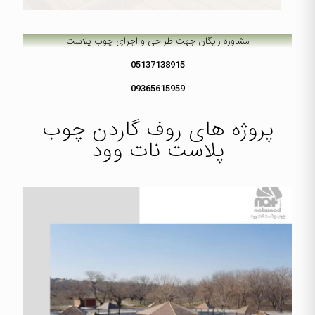
مشاوره رایگان جهت طراحی و اجرای
چوب پلاست
05137138915
09365615959
پروژه های روف گاردن چوب
پلاست نات وود