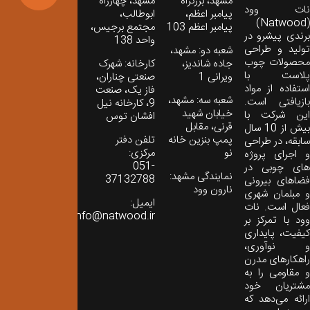
مشهد، بزرگراه
مشهد، چهارراه
نات‌ وود
پیامبر اعظم،
ابوطالب،
(Natwood)
پیامبر اعظم 103
مجتمع برجیس،
برندی پیشرو در
واحد 138
تولید و طراحی
شعبه دو: مشهد،
محصولات چوب
جاده شاندیز،
کارخانه: شهرک
پلاست با
ویرانی 1
صنعتی چناران،
استفاده از مواد
فاز یک، صنعت
شعبه سه: مشهد،
بازیافتی است.
9، کارخانه نیل
خیابان شهید
این شرکت با
افشان توس
قرنی، مقابل
بیش از 10 سال
پمپ بنزین خانه
تلفن دفتر
سابقه، در طراحی
نو
مرکزی:
و اجرای پروژه
051-
های چوبی در
نمایندگی مشهد:
37132788
فضاهای بیرونی
نارون وود
و مبلمان شهری
ایمیل:
فعال است. نات
info@natwood.ir
وود با تمرکز بر
کیفیت، پایداری
و نوآوری،
راهکارهای مدرن
و مقاومی را به
مشتریان خود
ارائه می‌دهد که