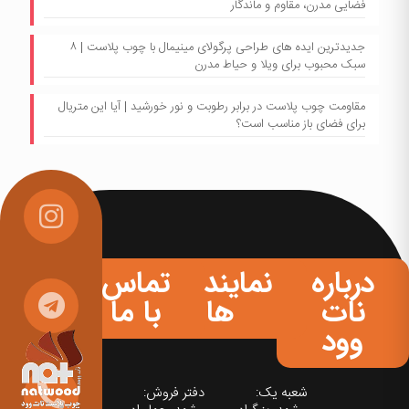
فضایی مدرن، مقاوم و ماندگار
جدیدترین ایده های طراحی پرگولای مینیمال با چوب پلاست | ۸
سبک محبوب برای ویلا و حیاط مدرن
مقاومت چوب پلاست در برابر رطوبت و نور خورشید | آیا این متریال
برای فضای باز مناسب است؟
درباره
نمایندگی
تماس
نات
ها
با ما
وود
شعبه یک:
دفتر فروش: