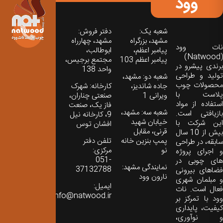
وود
شعبه یک:
دفتر فروش:
مشهد، بزرگراه
مشهد، چهارراه
نات‌ وود
پیامبر اعظم،
ابوطالب،
(Natwood)
پیامبر اعظم 103
مجتمع برجیس،
برندی پیشرو در
واحد 138
تولید و طراحی
شعبه دو: مشهد،
محصولات چوب
جاده شاندیز،
کارخانه: شهرک
پلاست با
ویرانی 1
صنعتی چناران،
استفاده از مواد
فاز یک، صنعت
شعبه سه: مشهد،
بازیافتی است.
9، کارخانه نیل
خیابان شهید
این شرکت با
افشان توس
قرنی، مقابل
بیش از 10 سال
پمپ بنزین خانه
تلفن دفتر
سابقه، در طراحی
نو
مرکزی:
و اجرای پروژه
051-
های چوبی در
نمایندگی مشهد:
37132788
فضاهای بیرونی
نارون وود
و مبلمان شهری
ایمیل:
فعال است. نات
info@natwood.ir
وود با تمرکز بر
کیفیت، پایداری
و نوآوری،