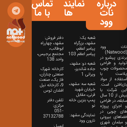
درباره
نمایندگی
تماس
نات
ها
با ما
وود
شعبه یک:
دفتر فروش:
مشهد، بزرگراه
مشهد، چهارراه
نات‌ وود
پیامبر اعظم،
ابوطالب،
(Natwood)
پیامبر اعظم 103
مجتمع برجیس،
برندی پیشرو در
واحد 138
تولید و طراحی
شعبه دو: مشهد،
محصولات چوب
جاده شاندیز،
کارخانه: شهرک
پلاست با
ویرانی 1
صنعتی چناران،
استفاده از مواد
فاز یک، صنعت
شعبه سه: مشهد،
بازیافتی است.
9، کارخانه نیل
خیابان شهید
این شرکت با
افشان توس
قرنی، مقابل
بیش از 10 سال
پمپ بنزین خانه
تلفن دفتر
سابقه، در طراحی
نو
مرکزی:
و اجرای پروژه
051-
های چوبی در
نمایندگی مشهد:
37132788
فضاهای بیرونی
نارون وود
و مبلمان شهری
ایمیل: