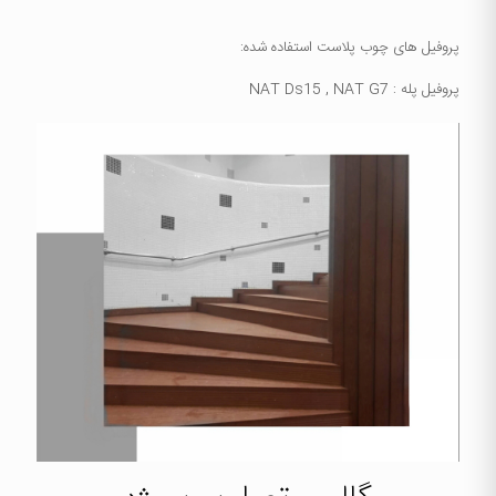
پروفیل های چوب پلاست استفاده شده:
پروفیل پله : NAT Ds15 , NAT G7