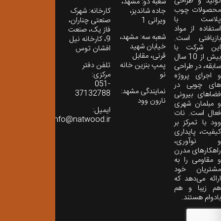
تولید و طراحی
شعبه دو: مشهد،
محصولات چوب
جاده شاندیز،
کارخانه: شهرک
پلاست با
ویرانی 1
صنعتی چناران،
استفاده از مواد
فاز یک، صنعت
شعبه سه: مشهد،
بازیافتی است.
9، کارخانه نیل
خیابان شهید
این شرکت با
افشان توس
قرنی، مقابل
بیش از 10 سال
پمپ بنزین خانه
تلفن دفتر
سابقه، در طراحی
نو
مرکزی:
و اجرای پروژه
051-
های چوبی در
نمایندگی مشهد:
37132788
فضاهای بیرونی
نارون وود
و مبلمان شهری
ایمیل:
فعال است. نات
info@natwood.ir
وود با تمرکز بر
کیفیت، پایداری
و نوآوری،
راهکارهای مدرن
و مقاومی را به
مشتریان خود
ارائه می‌دهد که
هم زیبا و هم
بادوام هستند.