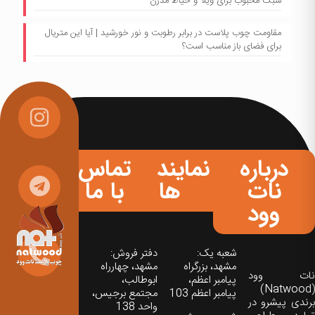
سبک محبوب برای ویلا و حیاط مدرن
مقاومت چوب پلاست در برابر رطوبت و نور خورشید | آیا این متریال
برای فضای باز مناسب است؟
درباره
نمایندگی
تماس
نات
ها
با ما
وود
شعبه یک:
دفتر فروش:
مشهد، بزرگراه
مشهد، چهارراه
نات‌ وود
پیامبر اعظم،
ابوطالب،
(Natwood)
پیامبر اعظم 103
مجتمع برجیس،
برندی پیشرو در
واحد 138