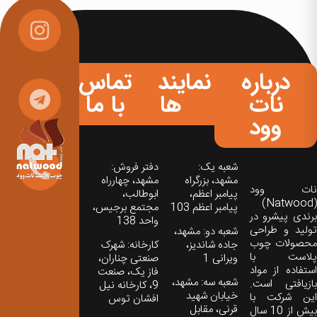
درباره
نمایندگی
تماس
نات
ها
با ما
وود
شعبه یک:
دفتر فروش:
مشهد، بزرگراه
مشهد، چهارراه
نات‌ وود
پیامبر اعظم،
ابوطالب،
(Natwood)
پیامبر اعظم 103
مجتمع برجیس،
برندی پیشرو در
واحد 138
تولید و طراحی
شعبه دو: مشهد،
محصولات چوب
جاده شاندیز،
کارخانه: شهرک
پلاست با
ویرانی 1
صنعتی چناران،
استفاده از مواد
فاز یک، صنعت
شعبه سه: مشهد،
بازیافتی است.
9، کارخانه نیل
خیابان شهید
این شرکت با
افشان توس
قرنی، مقابل
بیش از 10 سال