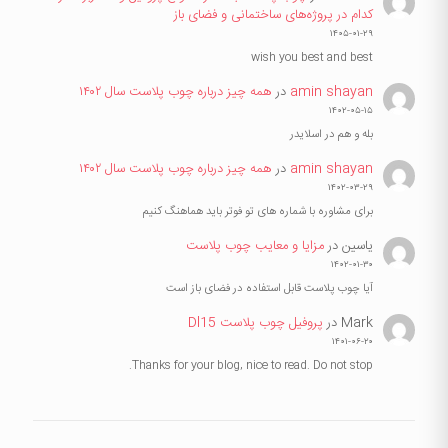
کدام در پروژه‌های ساختمانی و فضای باز
۱۴۰۵-۰۱-۲۹
wish you best and best
amin shayan
در
همه چیز درباره چوب پلاست سال ۱۴۰۲
۱۴۰۲-۰۵-۱۵
بله و هم در اسلایدر
amin shayan
در
همه چیز درباره چوب پلاست سال ۱۴۰۲
۱۴۰۲-۰۳-۲۹
برای مشاوره با شماره های تو فوتر باید هماهنگ کنیم
یاسین
در
مزایا و معایب چوب پلاست
۱۴۰۲-۰۱-۳۰
آیا چوب پلاست قابل استفاده در فضای باز است
Mark
در
پروفیل چوب پلاست Dl15
۱۴۰۱-۰۶-۲۰
Thanks for your blog, nice to read. Do not stop.