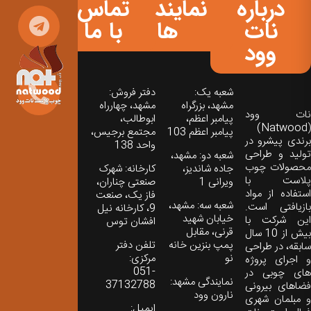
درباره
نمایندگی
تماس
نات
ها
با ما
وود
شعبه یک:
دفتر فروش:
مشهد، بزرگراه
مشهد، چهارراه
نات‌ وود
پیامبر اعظم،
ابوطالب،
(Natwood)
پیامبر اعظم 103
مجتمع برجیس،
برندی پیشرو در
واحد 138
تولید و طراحی
شعبه دو: مشهد،
محصولات چوب
جاده شاندیز،
کارخانه: شهرک
پلاست با
ویرانی 1
صنعتی چناران،
استفاده از مواد
فاز یک، صنعت
شعبه سه: مشهد،
بازیافتی است.
9، کارخانه نیل
خیابان شهید
این شرکت با
افشان توس
قرنی، مقابل
بیش از 10 سال
پمپ بنزین خانه
تلفن دفتر
سابقه، در طراحی
نو
مرکزی:
و اجرای پروژه
051-
های چوبی در
نمایندگی مشهد:
37132788
فضاهای بیرونی
نارون وود
و مبلمان شهری
ایمیل: