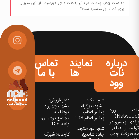
مقاومت چوب پلاست در برابر رطوبت و نور خورشید | آیا این متریال
برای فضای باز مناسب است؟
درباره
نمایندگی
تماس
نات
ها
با ما
وود
شعبه یک:
دفتر فروش:
مشهد، بزرگراه
مشهد، چهارراه
نات‌ وود
پیامبر اعظم،
ابوطالب،
(Natwood)
پیامبر اعظم 103
مجتمع برجیس،
برندی پیشرو در
واحد 138
تولید و طراحی
شعبه دو: مشهد،
محصولات چوب
جاده شاندیز،
کارخانه: شهرک