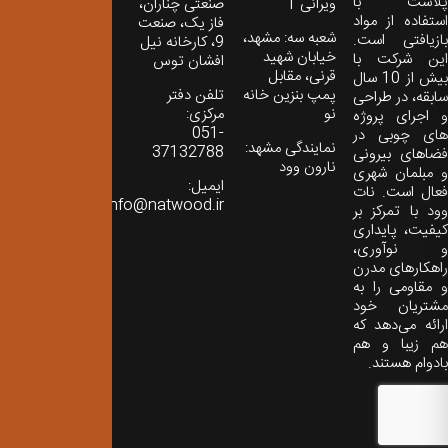
پلاست با
ویرانی 1
صنعتی چناران،
استفاده از مواد
فاز یک، صنعت
شعبه سه: مشهد،
بازیافتی است.
9، کارخانه نیل
خیابان شهید
این شرکت با
افشان توس
قرنی، مقابل
بیش از 10 سال
پمپ بنزین خانه
تلفن دفتر
سابقه، در طراحی
نو
مرکزی:
و اجرای پروژه
051-
های چوبی در
نمایندگی مشهد:
37132788
فضاهای بیرونی
نارون وود
و مبلمان شهری
ایمیل:
فعال است. نات
info@natwood.ir
وود با تمرکز بر
کیفیت، پایداری
و نوآوری،
راهکارهای مدرن
و مقاومی را به
مشتریان خود
ارائه می‌دهد که
هم زیبا و هم
بادوام هستند.