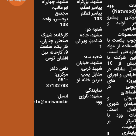
مشهد، بزرگراه
مشهد، چهارراه
نات‌ وود
پیامبر اعظم،
ابوطالب،
(Natwood)
پیامبر اعظم
مجتمع
برندی پیشرو
103
برجیس، واحد
در تولید و
138
طراحی
شعبه دو:
محصولات
مشهد، جاده
کارخانه: شهرک
چوب پلاست با
شاندیز، ویرانی
صنعتی چناران،
استفاده از مواد
1
فاز یک، صنعت
بازیافتی است.
9، کارخانه نیل
شعبه سه:
این شرکت با
افشان توس
مشهد، خیابان
بیش از 10
شهید قرنی،
تلفن دفتر
سال سابقه، در
مقابل پمپ
مرکزی:
طراحی و اجرای
بنزین خانه نو
051-
پروژه های
37132788
چوبی در
نمایندگی
فضاهای
مشهد: نارون
ایمیل:
بیرونی و
وود
info@natwood.ir
مبلمان شهری
فعال است.
نات وود با
تمرکز بر
کیفیت،
پایداری و