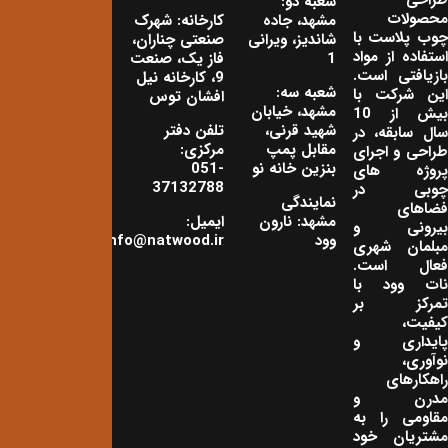
شعبه دو:
محصولات
مشهد، جاده
کارخانه: شهرک
چوب پلاست با
شاندیز، ویرانی
صنعتی چناران،
استفاده از مواد
1
فاز یک، صنعت
بازیافتی است.
9، کارخانه نیل
شعبه سه:
این شرکت با
افشان توس
مشهد، خیابان
بیش از 10
شهید قرنی،
تلفن دفتر
سال سابقه، در
مقابل پمپ
مرکزی:
طراحی و اجرای
بنزین خانه نو
051-
پروژه های
37132788
چوبی در
نمایندگی
فضاهای
مشهد: نارون
ایمیل:
بیرونی و
وود
info@natwood.ir
مبلمان شهری
فعال است.
نات وود با
تمرکز بر
کیفیت،
پایداری و
نوآوری،
راهکارهای
مدرن و
مقاومی را به
مشتریان خود