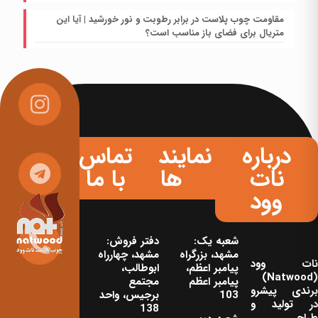
مقاومت چوب پلاست در برابر رطوبت و نور خورشید | آیا این
متریال برای فضای باز مناسب است؟
درباره
نمایندگی
تماس
نات
ها
با ما
وود
شعبه یک:
دفتر فروش:
مشهد، بزرگراه
مشهد، چهارراه
نات‌ وود
پیامبر اعظم،
ابوطالب،
(Natwood)
پیامبر اعظم
مجتمع
برندی پیشرو
103
برجیس، واحد
در تولید و
138
طراحی