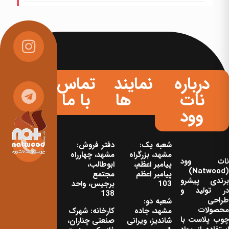
درباره
نمایندگی
تماس
نات
ها
با ما
وود
شعبه یک:
دفتر فروش:
مشهد، بزرگراه
مشهد، چهارراه
نات‌ وود
پیامبر اعظم،
ابوطالب،
(Natwood)
پیامبر اعظم
مجتمع
برندی پیشرو
103
برجیس، واحد
در تولید و
138
طراحی
شعبه دو:
محصولات
مشهد، جاده
کارخانه: شهرک
چوب پلاست با
شاندیز، ویرانی
صنعتی چناران،