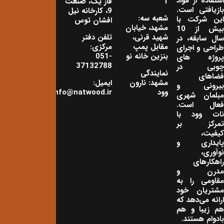
استفاده از مواد
1
فاز یک، صنعت
بازیافتی است.
9، کارخانه نیل
شعبه سه:
این شرکت با
افشان توس
مشهد، خیابان
بیش از 10
شهید قرنی،
تلفن دفتر
سال سابقه، در
مقابل پمپ
مرکزی:
طراحی و اجرای
بنزین خانه نو
051-
پروژه های
37132788
چوبی در
نمایندگی
فضاهای
مشهد: نارون
ایمیل:
بیرونی و
وود
info@natwood.ir
مبلمان شهری
فعال است.
نات وود با
تمرکز بر
کیفیت،
پایداری و
نوآوری،
راهکارهای
مدرن و
مقاومی را به
مشتریان خود
ارائه می‌دهد که
هم زیبا و هم
بادوام هستند.