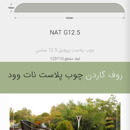
NAT G12.5
چوب پلاست پروفیل 12.5 سانتی
ابعاد مقطع:10*125
روف گاردن
چوب پلاست نات وود