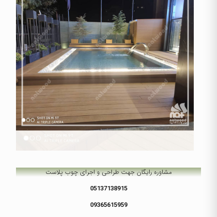
مشاوره رایگان جهت طراحی و اجرای
چوب پلاست
05137138915
09365615959