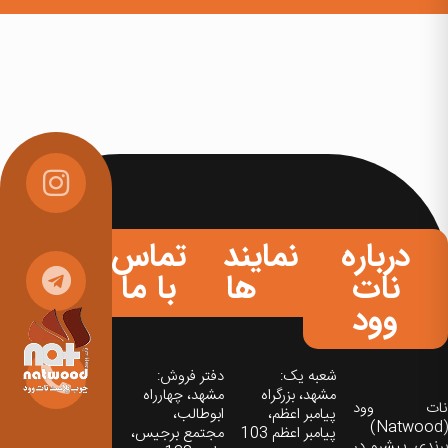
درباره
نمایندگی
تماس
نات
ها
با ما
وود
شعبه یک:
دفتر فروش:
مشهد، بزرگراه
مشهد، چهارراه
نات‌ وود
پیامبر اعظم،
ابوطالب،
(Natwood)
پیامبر اعظم 103
مجتمع برجیس،
برندی پیشرو در