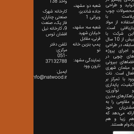
واحد 138
تولید و طراحی
شعبه دو: مشهد،
محصولات چوب
جاده شاندیز،
کارخانه: شهرک
پلاست با
ویرانی 1
صنعتی چناران،
استفاده از مواد
فاز یک، صنعت
شعبه سه: مشهد،
بازیافتی است.
9، کارخانه نیل
خیابان شهید
این شرکت با
افشان توس
قرنی، مقابل
بیش از 10 سال
پمپ بنزین خانه
تلفن دفتر
سابقه، در طراحی
نو
مرکزی:
و اجرای پروژه
051-
های چوبی در
نمایندگی مشهد:
37132788
فضاهای بیرونی
نارون وود
و مبلمان شهری
ایمیل:
فعال است. نات
info@natwood.ir
وود با تمرکز بر
کیفیت، پایداری
و نوآوری،
راهکارهای مدرن
و مقاومی را به
مشتریان خود
ارائه می‌دهد که
هم زیبا و هم
بادوام هستند.