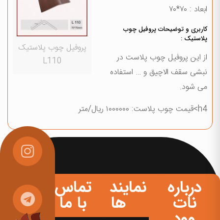
ابعاد : ۷۰*۷۰
کاربری و توضیحات پروفیل چوب
پلاستیک :
پروفیل چوب پلاستیک
از این پروفیل چوب پلاست در
L110
نبشی سقف الاچیق و … استفاده
می شود.
h4>قیمت چوب پلاست: ۱۰۰۰۰۰۰ ریال/متر
درباره
نمایندگی
تماس
نات
ها
با ما
وود