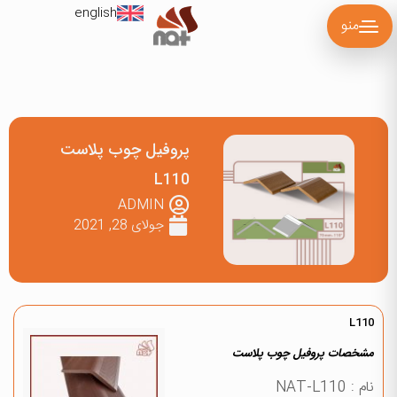
english
منو
پروفیل چوب پلاست
L110
ADMIN
جولای 28, 2021
L110
مشخصات پروفیل چوب پلاست
نام : NAT-L110