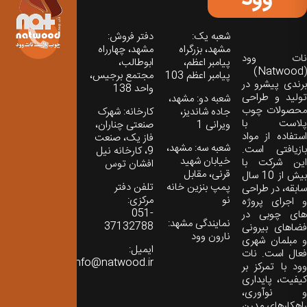
شعبه یک:
دفتر فروش:
مشهد، بزرگراه
مشهد، چهارراه
نات‌ وود
پیامبر اعظم،
ابوطالب،
(Natwood)
پیامبر اعظم 103
مجتمع برجیس،
برندی پیشرو در
واحد 138
تولید و طراحی
شعبه دو: مشهد،
محصولات چوب
جاده شاندیز،
کارخانه: شهرک
پلاست با
ویرانی 1
صنعتی چناران،
استفاده از مواد
فاز یک، صنعت
شعبه سه: مشهد،
بازیافتی است.
9، کارخانه نیل
خیابان شهید
این شرکت با
افشان توس
قرنی، مقابل
بیش از 10 سال
پمپ بنزین خانه
تلفن دفتر
سابقه، در طراحی
نو
مرکزی:
و اجرای پروژه
051-
های چوبی در
نمایندگی مشهد:
37132788
فضاهای بیرونی
نارون وود
و مبلمان شهری
ایمیل:
فعال است. نات
info@natwood.ir
وود با تمرکز بر
کیفیت، پایداری
و نوآوری،
راهکارهای مدرن