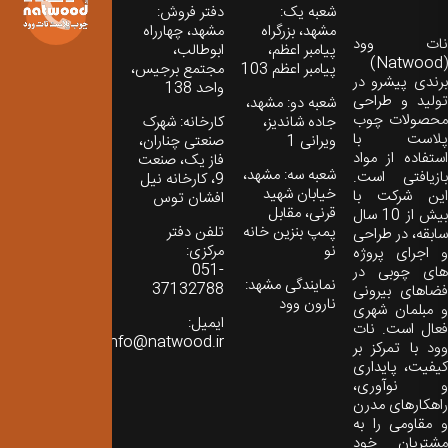
شعبه یک:
دفتر فروش:
مشهد، بزرگراه
مشهد، چهارراه
نات‌ وود
پیامبر اعظم،
ابوطالب،
(Natwood)
پیامبر اعظم 103
مجتمع برجیس،
برندی پیشرو در
واحد 138
تولید و طراحی
شعبه دو: مشهد،
محصولات چوب
جاده شاندیز،
کارخانه: شهرک
پلاست با
ویرانی 1
صنعتی چناران،
استفاده از مواد
فاز یک، صنعت
شعبه سه: مشهد،
بازیافتی است.
9، کارخانه نیل
خیابان شهید
این شرکت با
افشان توس
قرنی، مقابل
بیش از 10 سال
پمپ بنزین خانه
تلفن دفتر
سابقه، در طراحی
نو
مرکزی:
و اجرای پروژه
051-
های چوبی در
نمایندگی مشهد:
37132788
فضاهای بیرونی
نارون وود
و مبلمان شهری
ایمیل:
فعال است. نات
info@natwood.ir
وود با تمرکز بر
کیفیت، پایداری
و نوآوری،
راهکارهای مدرن
و مقاومی را به
مشتریان خود