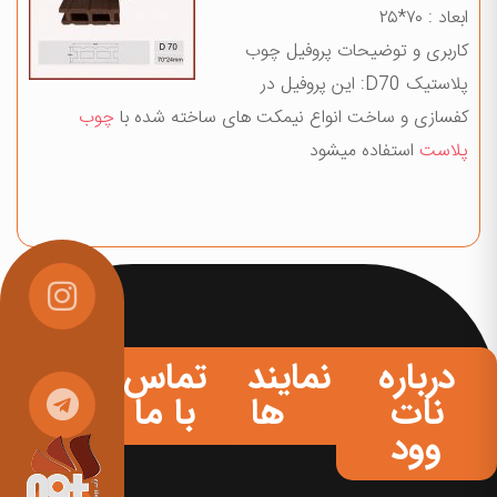
ابعاد : ۷۰*۲۵
کاربری و توضیحات پروفیل چوب
پلاستیک D70: این پروفیل در
کفسازی و ساخت انواع نیمکت های ساخته شده با
چوب
پلاست
استفاده میشود
درباره
نمایندگی
تماس
نات
ها
با ما
وود