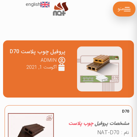
english
منو
پروفیل چوب پلاست D70
ADMIN
آگوست 1, 2021
D70
مشخصات پروفیل
چوب پلاست
نام : NAT-D70