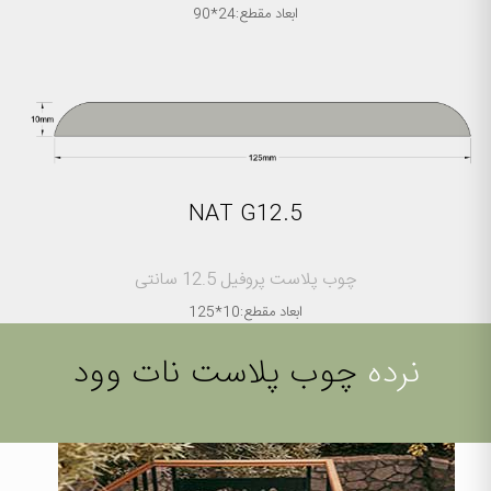
ابعاد مقطع:24*90
NAT G12.5
چوب پلاست پروفیل 12.5 سانتی
ابعاد مقطع:10*125
نرده
چوب پلاست نات وود