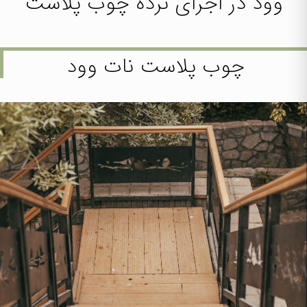
وود
در اجرای نرده چوب پلاست
چوب پلاست نات وود