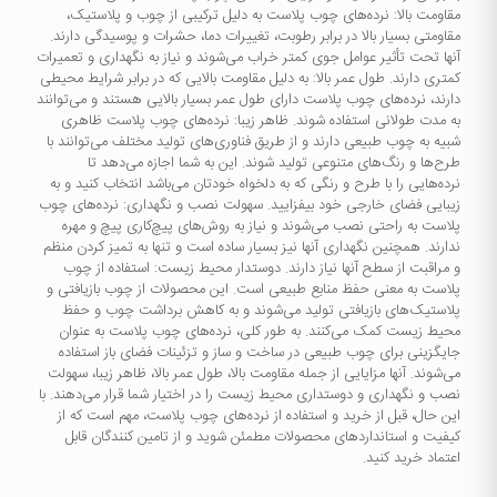
مقاومت بالا: نرده‌های چوب پلاست به دلیل ترکیبی از چوب و پلاستیک،
مقاومتی بسیار بالا در برابر رطوبت، تغییرات دما، حشرات و پوسیدگی دارند.
آنها تحت تأثیر عوامل جوی کمتر خراب می‌شوند و نیاز به نگهداری و تعمیرات
کمتری دارند. طول عمر بالا: به دلیل مقاومت بالایی که در برابر شرایط محیطی
دارند، نرده‌های چوب پلاست دارای طول عمر بسیار بالایی هستند و می‌توانند
به مدت طولانی استفاده شوند. ظاهر زیبا: نرده‌های چوب پلاست ظاهری
شبیه به چوب طبیعی دارند و از طریق فناوری‌های تولید مختلف می‌توانند با
طرح‌ها و رنگ‌های متنوعی تولید شوند. این به شما اجازه می‌دهد تا
نرده‌هایی را با طرح و رنگی که به دلخواه خودتان می‌باشد انتخاب کنید و به
زیبایی فضای خارجی خود بیفزایید. سهولت نصب و نگهداری: نرده‌های چوب
پلاست به راحتی نصب می‌شوند و نیاز به روش‌های پیچ‌کاری پیچ و مهره
ندارند. همچنین نگهداری آنها نیز بسیار ساده است و تنها به تمیز کردن منظم
و مراقبت از سطح آنها نیاز دارند. دوستدار محیط زیست: استفاده از چوب
پلاست به معنی حفظ منابع طبیعی است. این محصولات از چوب بازیافتی و
پلاستیک‌های بازیافتی تولید می‌شوند و به کاهش برداشت چوب و حفظ
محیط زیست کمک می‌کنند. به طور کلی، نرده‌های چوب پلاست به عنوان
جایگزینی برای چوب طبیعی در ساخت و ساز و تزئینات فضای باز استفاده
می‌شوند. آنها مزایایی از جمله مقاومت بالا، طول عمر بالا، ظاهر زیبا، سهولت
نصب و نگهداری و دوستداری محیط زیست را در اختیار شما قرار می‌دهند. با
این حال، قبل از خرید و استفاده از نرده‌های چوب پلاست، مهم است که از
کیفیت و استانداردهای محصولات مطمئن شوید و از تامین کنندگان قابل
اعتماد خرید کنید.