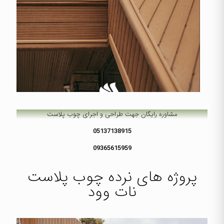
مشاوره رایگان جهت طراحی و اجرای
چوب پلاست
05137138915
09365615959
پروژه های نرده چوب پلاست
نات وود