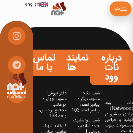
english
منو
درباره
نمایندگی
تماس
نات
ها
با ما
وود
شعبه یک:
دفتر فروش:
مشهد، بزرگراه
مشهد، چهارراه
نات‌ وود
پیامبر اعظم،
ابوطالب،
(Natwood)
پیامبر اعظم 103
مجتمع برجیس،
برندی پیشرو در
واحد 138
تولید و طراحی
شعبه دو: مشهد،
محصولات چوب
جاده شاندیز،
کارخانه: شهرک
پلاست با
ویرانی 1
صنعتی چناران،