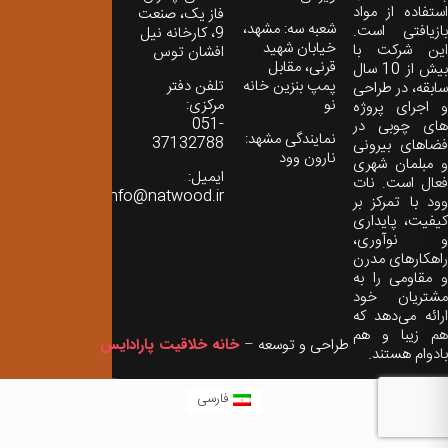
استفاده از مواد
فاز یک، صنعت
شعبه سه: مشهد،
بازیافتی است.
9، کارخانه نیل
خیابان شهید
این شرکت با
افشان توس
قرنی، مقابل
بیش از 10 سال
پمپ بنزین خانه
تلفن دفتر
سابقه، در طراحی
نو
مرکزی:
و اجرای پروژه
051-
های چوبی در
نمایندگی مشهد:
37132788
فضاهای بیرونی
نارون وود
و مبلمان شهری
ایمیل:
فعال است. نات
info@natwood.ir
وود با تمرکز بر
کیفیت، پایداری
و نوآوری،
راهکارهای مدرن
و مقاومی را به
مشتریان خود
ارائه می‌دهد که
هم زیبا و هم
طراحی و توسعه –
خانه خلاقیت پارادایس
بادوام هستند.
فارسی