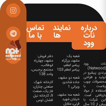
درباره
نمایندگی
تماس
نات
ها
با ما
وود
شعبه یک:
دفتر فروش:
مشهد، بزرگراه
مشهد، چهارراه
نات‌ وود
پیامبر اعظم،
ابوطالب،
(Natwood)
پیامبر اعظم 103
مجتمع برجیس،
برندی پیشرو در
واحد 138
تولید و طراحی
شعبه دو: مشهد،
محصولات چوب
جاده شاندیز،
کارخانه: شهرک
پلاست با
ویرانی 1
صنعتی چناران،
استفاده از مواد
فاز یک، صنعت
شعبه سه: مشهد،
بازیافتی است.
9، کارخانه نیل
خیابان شهید
این شرکت با
افشان توس
قرنی، مقابل
بیش از 10 سال